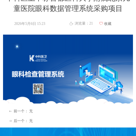
童医院眼科数据管理系统采购项目
浏览量：
21
2026年5月6日
15:23
ꄀ
收藏
ꄘ
前一个：
无
ꂃ
后一个：
无
ꁹ