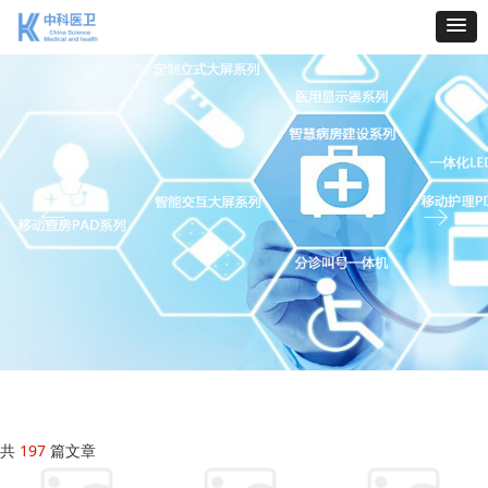
ꂃ
ꁹ
共
197
篇文章