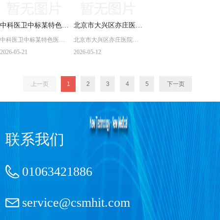
中科医卫中标某特色医
北京市大兴区亦庄医院
中科医卫中标某特色医学
北京市大兴区亦庄医院检
学中心眼科检查数据管
检验科标本智能配送机
中心眼科检查数据管理分
验科标本智能配送机器人
2026-05-21
2026-05-12
理分析系统
器人顺利交付
析系统
顺利交付
上一页
1
2
3
4
5
下一页
联系我们
01063421886
service@csmhit.com